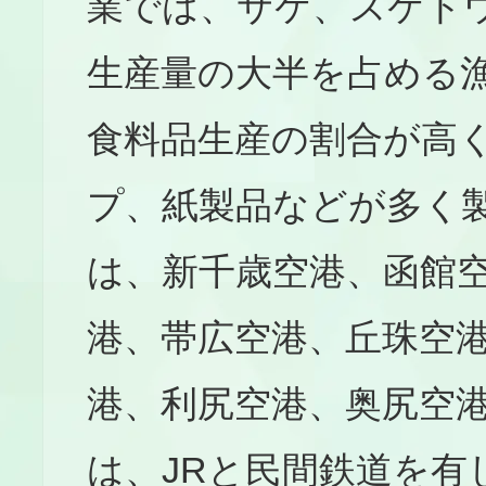
業では、サケ、スケト
生産量の大半を占める
食料品生産の割合が高
プ、紙製品などが多く
は、新千歳空港、函館
港、帯広空港、丘珠空
港、利尻空港、奥尻空
は、JRと民間鉄道を有