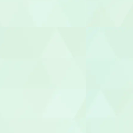
柔道整復師
あん摩マッ
鍼灸師
保育士