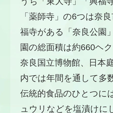
うち「東大寺」「興福
「薬師寺」の6つは奈
福寺がある「奈良公園
園の総面積は約660ヘ
奈良国立博物館、日本
内では年間を通して多
伝統的食品のひとつに
ュウリなどを塩漬けに