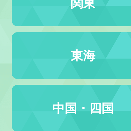
関東
東海
中国・四国