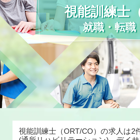
視能訓練士（
就職・転職
視能訓練士（ORT/CO）の求人は2
(通所リハビリテーション)、デイサ