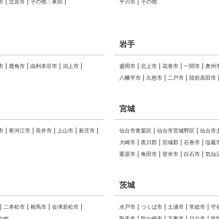
市
北見市
その他：東部
平川市
その他
岩手
市
鹿角市
由利本荘市
潟上市
盛岡市
北上市
花巻市
一関市
奥州
八幡平市
久慈市
二戸市
陸前高田市
宮城
市
寒河江市
長井市
上山市
新庄市
仙台市青葉区
仙台市宮城野区
仙台市
大崎市
黒川郡
宮城郡
石巻市
塩竈
栗原市
角田市
登米市
白石市
気仙
茨城
二本松市
相馬市
会津若松市
水戸市
つくば市
土浦市
常総市
守
の他
取手市
龍ケ崎市
下妻市
日立市
笠