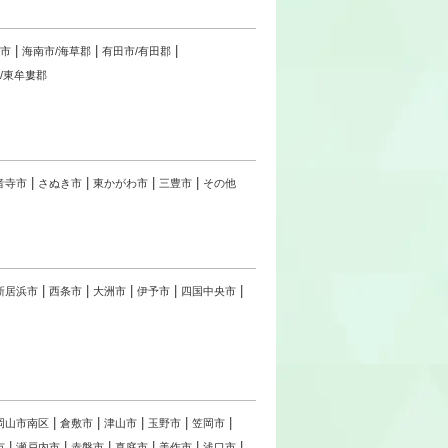
川市
海南市/海草郡
有田市/有田郡
/東牟婁郡
音寺市
さぬき市
東かがわ市
三豊市
その他
新居浜市
西条市
大洲市
伊予市
四国中央市
岡山市南区
倉敷市
津山市
玉野市
笠岡市
市
瀬戸内市
赤磐市
真庭市
美作市
浅口市