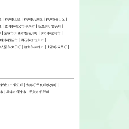
区
神戸市北区
神戸市兵庫区
神戸市長田区
区
豊岡市/養父市/朝来市
新温泉町/香美町
郡
宝塚市/川西市/猪名川町
伊丹市/尼崎市
加東市/西脇市
明石市/加古川市
/宍粟市/太子町
相生市/赤穂市
上郡町/佐用町
東近江市/愛荘町
豊郷町/甲良町/多賀町
洲市
草津市/栗東市
甲賀市/日野町