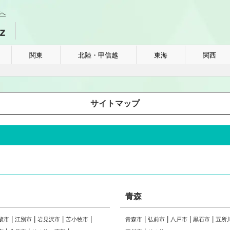
へ
関東
北陸・甲信越
東海
関西
サイトマップ
青森
歳市
江別市
岩見沢市
苫小牧市
青森市
弘前市
八戸市
黒石市
五所