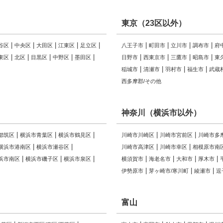
東京（23区以外）
谷区
中央区
大田区
江東区
足立区
八王子市
町田市
立川市
調布市
府
東区
北区
目黒区
中野区
墨田区
日野市
西東京市
三鷹市
昭島市
東
稲城市
清瀬市
羽村市
福生市
武蔵
西多摩郡/その他
神奈川（横浜市以外）
都筑区
横浜市青葉区
横浜市鶴見区
川崎市川崎区
川崎市宮前区
川崎市多
横浜市港南区
横浜市瀬谷区
川崎市高津区
川崎市幸区
相模原市南
浜市南区
横浜市磯子区
横浜市泉区
横須賀市
海老名市
大和市
厚木市
伊勢原市
芽ヶ崎市/寒川町
綾瀬市
逗
富山