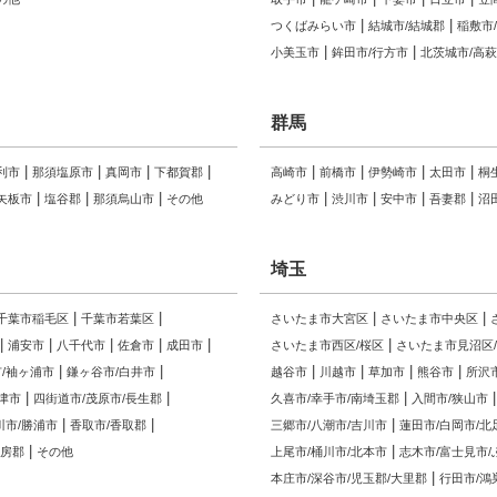
つくばみらい市
結城市/結城郡
稲敷市
小美玉市
鉾田市/行方市
北茨城市/高
群馬
利市
那須塩原市
真岡市
下都賀郡
高崎市
前橋市
伊勢崎市
太田市
桐
矢板市
塩谷郡
那須烏山市
その他
みどり市
渋川市
安中市
吾妻郡
沼
埼玉
千葉市稲毛区
千葉市若葉区
さいたま市大宮区
さいたま市中央区
浦安市
八千代市
佐倉市
成田市
さいたま市西区/桜区
さいたま市見沼区
/袖ヶ浦市
鎌ヶ谷市/白井市
越谷市
川越市
草加市
熊谷市
所沢
津市
四街道市/茂原市/長生郡
久喜市/幸手市/南埼玉郡
入間市/狭山市
川市/勝浦市
香取市/香取郡
三郷市/八潮市/吉川市
蓮田市/白岡市/北
安房郡
その他
上尾市/桶川市/北本市
志木市/富士見市
本庄市/深谷市/児玉郡/大里郡
行田市/鴻