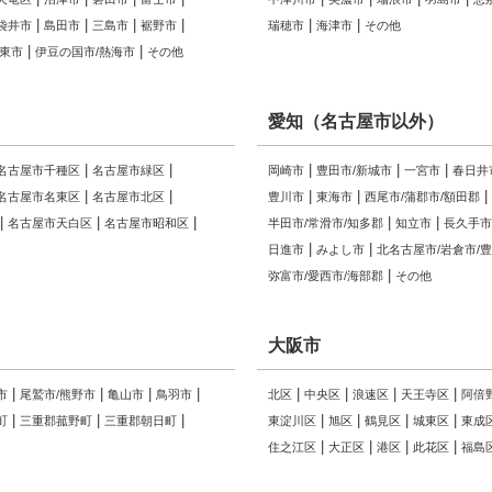
袋井市
島田市
三島市
裾野市
瑞穂市
海津市
その他
伊東市
伊豆の国市/熱海市
その他
愛知（名古屋市以外）
名古屋市千種区
名古屋市緑区
岡崎市
豊田市/新城市
一宮市
春日井
名古屋市名東区
名古屋市北区
豊川市
東海市
西尾市/蒲郡市/額田郡
名古屋市天白区
名古屋市昭和区
半田市/常滑市/知多郡
知立市
長久手市
日進市
みよし市
北名古屋市/岩倉市/
弥富市/愛西市/海部郡
その他
大阪市
市
尾鷲市/熊野市
亀山市
鳥羽市
北区
中央区
浪速区
天王寺区
阿倍
町
三重郡菰野町
三重郡朝日町
東淀川区
旭区
鶴見区
城東区
東成
住之江区
大正区
港区
此花区
福島