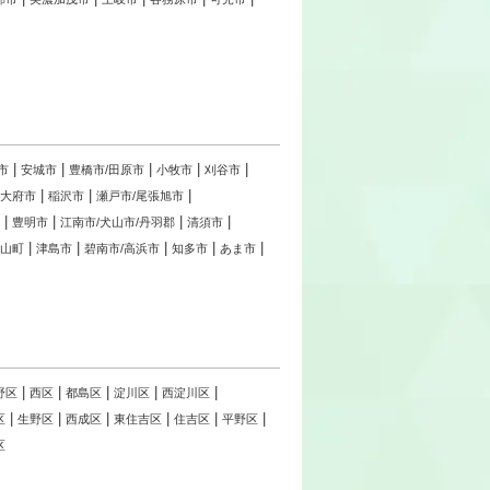
市
安城市
豊橋市/田原市
小牧市
刈谷市
大府市
稲沢市
瀬戸市/尾張旭市
豊明市
江南市/犬山市/丹羽郡
清須市
豊山町
津島市
碧南市/高浜市
知多市
あま市
野区
西区
都島区
淀川区
西淀川区
区
生野区
西成区
東住吉区
住吉区
平野区
区