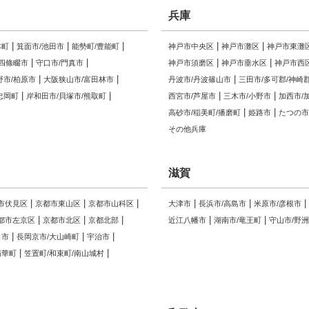
兵庫
本町
箕面市/池田市
能勢町/豊能町
神戸市中央区
神戸市灘区
神戸市東灘
/四條畷市
守口市/門真市
神戸市須磨区
神戸市垂水区
神戸市西
野市/柏原市
大阪狭山市/富田林市
丹波市/丹波篠山市
三田市/多可郡/神崎
忠岡町
岸和田市/貝塚市/熊取町
西宮市/芦屋市
三木市/小野市
加西市/
高砂市/稲美町/播磨町
姫路市
たつの市
その他兵庫
滋賀
市伏見区
京都市東山区
京都市山科区
大津市
長浜市/高島市
米原市/彦根市
都市左京区
京都市北区
京都北部
近江八幡市
湖南市/竜王町
守山市/野
日市
長岡京市/大山崎町
宇治市
精華町
笠置町/和束町/南山城村