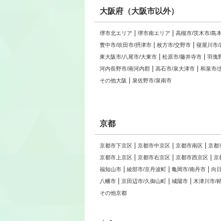
大阪府（大阪市以外）
堺市北エリア
堺市南エリア
高槻市/茨木市/島
豊中市/吹田市/摂津市
枚方市/交野市
寝屋川市
東大阪市/八尾市/大東市
松原市/藤井寺市
羽曳
河内長野市/南河内郡
高石市/泉大津市
和泉市/
その他大阪
泉佐野市/泉南市
京都
京都市下京区
京都市中京区
京都市南区
京都
京都市上京区
京都市右京区
京都市西京区
京
福知山市
綾部市/京丹波町
亀岡市/南丹市
向
八幡市
京田辺市/久御山町
城陽市
木津川市/
その他京都