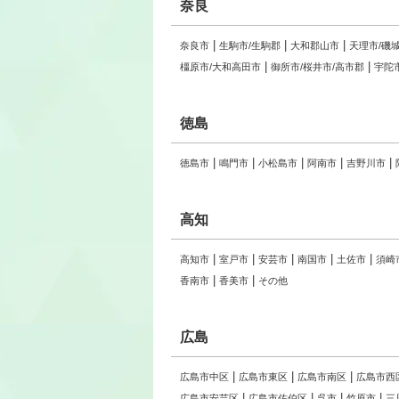
奈良
奈良市
生駒市/生駒郡
大和郡山市
天理市/磯
橿原市/大和高田市
御所市/桜井市/高市郡
宇陀
徳島
徳島市
鳴門市
小松島市
阿南市
吉野川市
高知
高知市
室戸市
安芸市
南国市
土佐市
須崎
香南市
香美市
その他
広島
広島市中区
広島市東区
広島市南区
広島市西
広島市安芸区
広島市佐伯区
呉市
竹原市
三