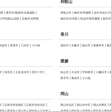
和歌山
城郡
香芝市/葛城市/北葛城郡
和歌山市
橋本市/伊都郡
岩出市/紀の
市/宇陀郡/山辺郡
五條市/吉野郡
御坊市/日高郡
田辺市/西牟婁郡
新宮市
香川
阿波市
美馬市
三好市
その他
高松市
丸亀市
坂出市
善通寺市
観
愛媛
市
宿毛市
土佐清水市
四万十市
松山市
今治市
宇和島市
八幡浜市
西予市
東温市
その他
岡山
区
広島市安佐南区
広島市安佐北区
岡山市北区
岡山市中区
岡山市東区
原市
尾道市
福山市
府中市
三次市
井原市
総社市
高梁市
新見市
備前