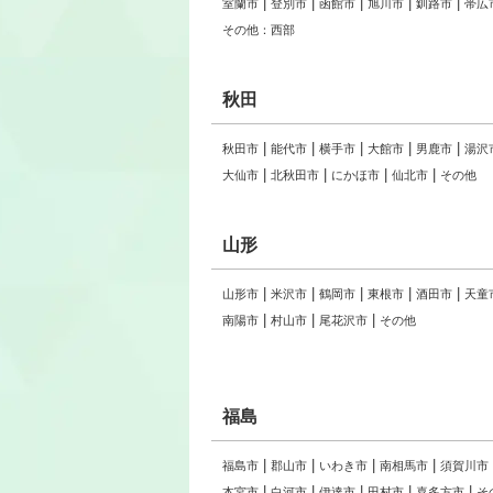
室蘭市
登別市
函館市
旭川市
釧路市
帯広
その他：西部
秋田
秋田市
能代市
横手市
大館市
男鹿市
湯沢
大仙市
北秋田市
にかほ市
仙北市
その他
山形
山形市
米沢市
鶴岡市
東根市
酒田市
天童
南陽市
村山市
尾花沢市
その他
福島
福島市
郡山市
いわき市
南相馬市
須賀川市
本宮市
白河市
伊達市
田村市
喜多方市
そ