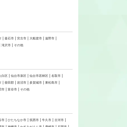
市
釜石市
宮古市
大船渡市
遠野市
滝沢市
その他
太白区
仙台市泉区
仙台市若林区
名取市
市
柴田郡
岩沼市
多賀城市
東松島市
沼市
富谷市
その他
谷市
ひたちなか市
筑西市
牛久市
古河市
間市
神栖市
かすみがうら市
鹿嶋市
石岡市