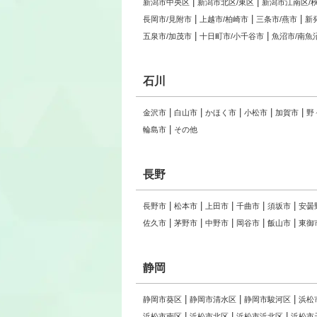
新潟市中央区
新潟市北区/東区
新潟市江南区/
長岡市/見附市
上越市/柏崎市
三条市/燕市
新
五泉市/加茂市
十日町市/小千谷市
魚沼市/南魚
石川
金沢市
白山市
かほく市
小松市
加賀市
野
輪島市
その他
長野
長野市
松本市
上田市
千曲市
須坂市
安曇
佐久市
茅野市
中野市
岡谷市
飯山市
東御
静岡
静岡市葵区
静岡市清水区
静岡市駿河区
浜松
浜松市南区
浜松市北区
浜松市浜北区
浜松市