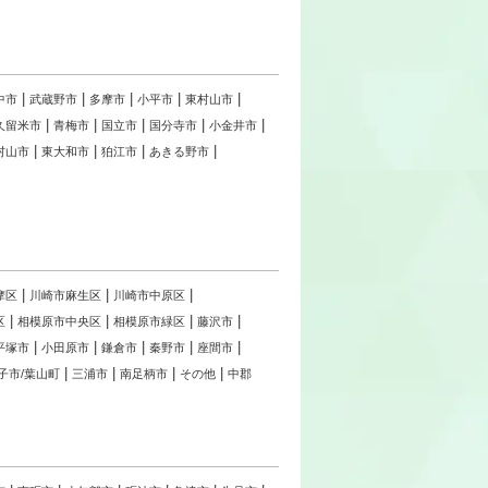
中市
武蔵野市
多摩市
小平市
東村山市
久留米市
青梅市
国立市
国分寺市
小金井市
村山市
東大和市
狛江市
あきる野市
摩区
川崎市麻生区
川崎市中原区
区
相模原市中央区
相模原市緑区
藤沢市
平塚市
小田原市
鎌倉市
秦野市
座間市
子市/葉山町
三浦市
南足柄市
その他
中郡