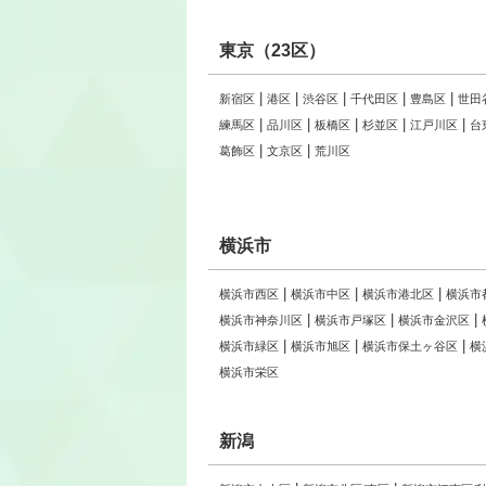
東京（23区）
新宿区
港区
渋谷区
千代田区
豊島区
世田
練馬区
品川区
板橋区
杉並区
江戸川区
台
葛飾区
文京区
荒川区
横浜市
横浜市西区
横浜市中区
横浜市港北区
横浜市
横浜市神奈川区
横浜市戸塚区
横浜市金沢区
横浜市緑区
横浜市旭区
横浜市保土ヶ谷区
横
横浜市栄区
新潟