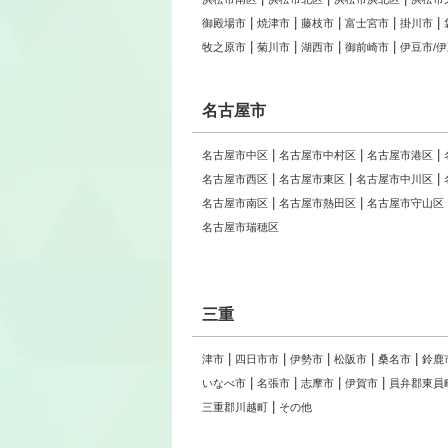
御殿場市
焼津市
藤枝市
富士宮市
掛川市
牧之原市
菊川市
湖西市
御前崎市
伊豆市/
名古屋市
名古屋市中区
名古屋市中村区
名古屋市港区
名古屋市西区
名古屋市東区
名古屋市中川区
名古屋市南区
名古屋市熱田区
名古屋市守山区
名古屋市瑞穂区
三重
津市
四日市市
伊勢市
松阪市
桑名市
鈴鹿
いなべ市
名張市
志摩市
伊賀市
員弁郡東員
三重郡川越町
その他