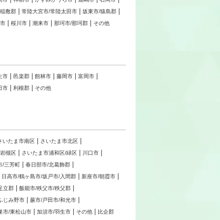
/稲敷郡
常陸大宮市/常陸太田市
坂東市/猿島郡
萩市
桜川市
潮来市
那珂市/那珂郡
その他
生市
邑楽郡
館林市
藤岡市
富岡市
田市
利根郡
その他
さいたま市南区
さいたま市北区
/岩槻区
さいたま市浦和区/緑区
川口市
市/三芳町
春日部市/北葛飾郡
日高市/鶴ヶ島市/坂戸市/入間郡
新座市/朝霞市
足立郡
飯能市/秩父市/秩父郡
/ふじみ野市
蕨市/戸田市/和光市
巣市/東松山市
加須市/羽生市
その他
比企郡