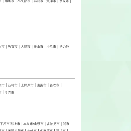
市
南砺市
小矢部市
砺波市
魚津市
氷見市
ら市
敦賀市
大野市
勝山市
小浜市
その他
央市
韮崎市
上野原市
山梨市
笛吹市
市
その他
下呂市/郡上市
本巣市/山県市
多治見市
関市
那市
美濃加茂市
土岐市
各務原市
可児市