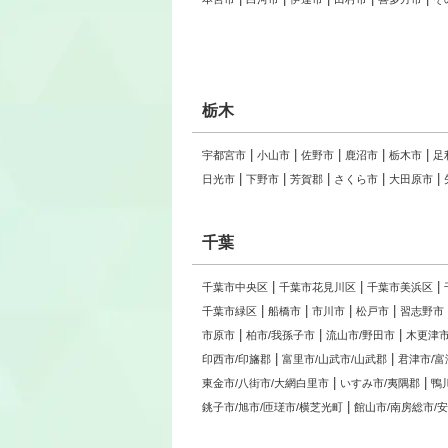
栃木
宇都宮市
小山市
佐野市
鹿沼市
栃木市
足
日光市
下野市
芳賀郡
さくら市
大田原市
千葉
千葉市中央区
千葉市花見川区
千葉市美浜区
千葉市緑区
船橋市
市川市
松戸市
習志野市
市原市
柏市/我孫子市
流山市/野田市
木更津市
印西市/印旛郡
富里市/山武市/山武郡
君津市/富
東金市/八街市/大網白里市
いすみ市/夷隅郡
鴨
銚子市/旭市/匝瑳市/横芝光町
館山市/南房総市/