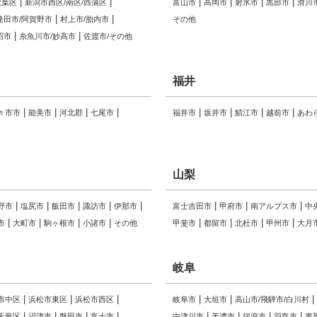
秋葉区
新潟市西区/南区/西蒲区
富山市
高岡市
射水市
黒部市
滑川
発田市/阿賀野市
村上市/胎内市
その他
沼市
糸魚川市/妙高市
佐渡市/その他
福井
々市市
能美市
河北郡
七尾市
福井市
坂井市
鯖江市
越前市
あわ
山梨
野市
塩尻市
飯田市
諏訪市
伊那市
富士吉田市
甲府市
南アルプス市
中
市
大町市
駒ヶ根市
小諸市
その他
甲斐市
都留市
北杜市
甲州市
大月
岐阜
市中区
浜松市東区
浜松市西区
岐阜市
大垣市
高山市/飛騨市/白川村
天竜区
沼津市
磐田市
富士市
中津川市
美濃市
瑞浪市
羽島市
恵