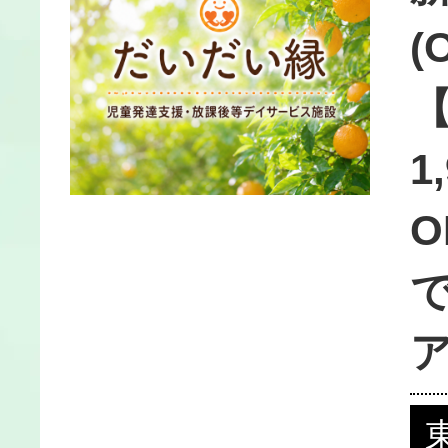
(
【
1