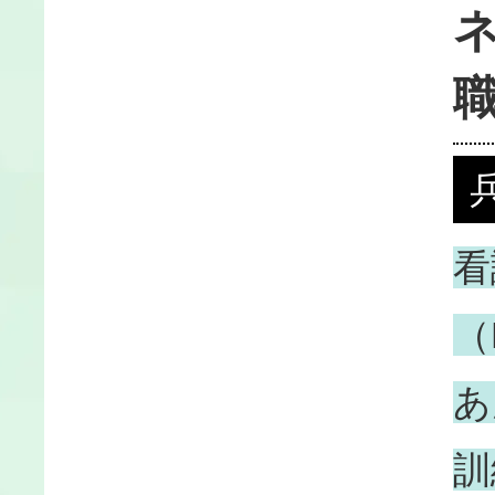
看
（
あ
訓