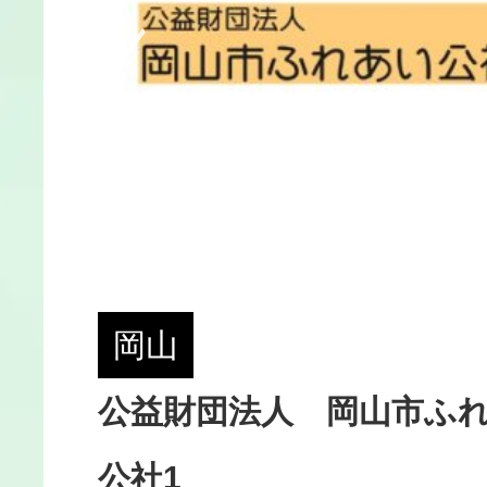
小規模多機能型
デイケア(通所リ
デイサービスセン
岡山
軽費老人ホーム(
あい
公益財団法人 岡山市ふ
サービス付き高
公社1