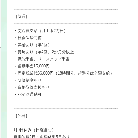
┈┈┈┈┈┈┈┈┈┈┈┈┈┈┈┈┈┈┈┈┈┈┈┈┈┈
［待遇］
┈┈┈┈┈┈┈┈┈┈┈┈┈┈┈┈┈┈┈┈┈┈┈┈┈┈
・交通費支給（月上限2万円）
・社会保険完備
・昇給あり（年1回）
・賞与あり（年2回、2か月分以上）
・職能手当、ベースアップ手当
・皆勤手当15,000円
・固定残業代36,000円（18時間分、超過分は全額支給）
・研修制度あり
・資格取得支援あり
・バイク通勤可
┈┈┈┈┈┈┈┈┈┈┈┈┈┈┈┈┈┈┈┈┈┈┈┈┈┈
［休日］
┈┈┈┈┈┈┈┈┈┈┈┈┈┈┈┈┈┈┈┈┈┈┈┈┈┈
月9日休み（日曜含む）
夏季休暇2日・冬季休暇5日あり