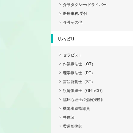
介護タクシー/ドライバー
医療事務/受付
介護その他
リハビリ
セラピスト
作業療法士（OT）
理学療法士（PT）
言語聴覚士（ST）
視能訓練士（ORT/CO）
臨床心理士/公認心理師
機能訓練指導員
整体師
柔道整復師