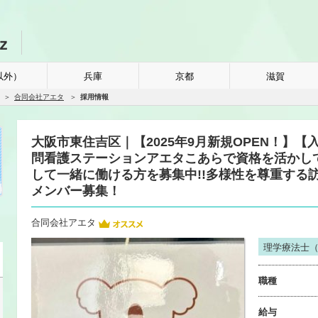
以外）
兵庫
京都
滋賀
合同会社アエタ
採用情報
大阪市東住吉区｜【2025年9月新規OPEN！】
問看護ステーションアエタこあらで資格を活かし
して一緒に働ける方を募集中!!多様性を尊重する
メンバー募集！
合同会社アエタ
理学療法士（
職種
給与