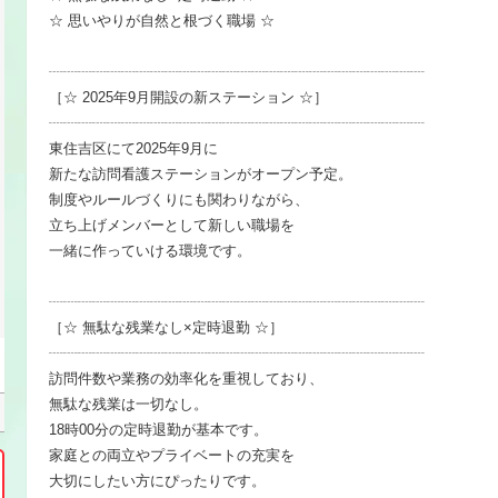
☆ 思いやりが自然と根づく職場 ☆
┈┈┈┈┈┈┈┈┈┈┈┈┈┈┈┈┈┈┈┈┈┈┈┈┈┈
［☆ 2025年9月開設の新ステーション ☆］
┈┈┈┈┈┈┈┈┈┈┈┈┈┈┈┈┈┈┈┈┈┈┈┈┈┈
東住吉区にて2025年9月に
新たな訪問看護ステーションがオープン予定。
制度やルールづくりにも関わりながら、
立ち上げメンバーとして新しい職場を
一緒に作っていける環境です。
┈┈┈┈┈┈┈┈┈┈┈┈┈┈┈┈┈┈┈┈┈┈┈┈┈┈
［☆ 無駄な残業なし×定時退勤 ☆］
┈┈┈┈┈┈┈┈┈┈┈┈┈┈┈┈┈┈┈┈┈┈┈┈┈┈
訪問件数や業務の効率化を重視しており、
無駄な残業は一切なし。
18時00分の定時退勤が基本です。
家庭との両立やプライベートの充実を
大切にしたい方にぴったりです。