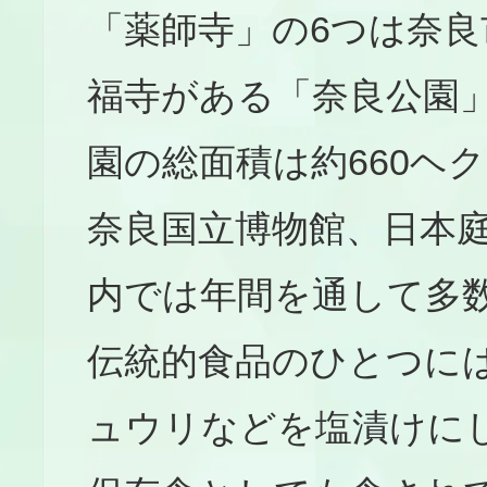
「薬師寺」の6つは奈
福寺がある「奈良公園
園の総面積は約660ヘ
奈良国立博物館、日本
内では年間を通して多
伝統的食品のひとつに
ュウリなどを塩漬けに