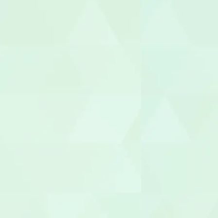
あん摩マッ
鍼灸師
保育士