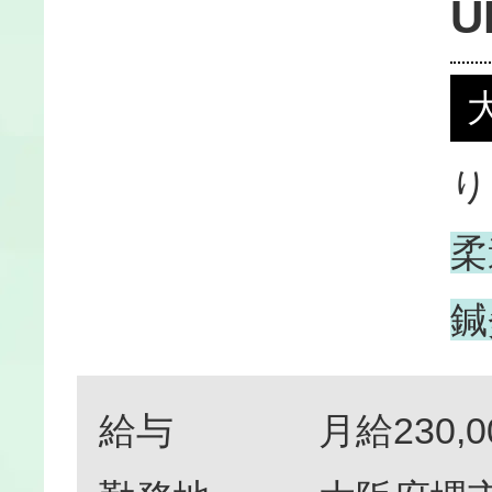
U
り
柔
鍼
給与
月給230,0