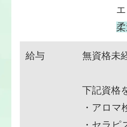
エ
柔
給与
無資格未経
下記資格を
・アロマ
・セラピ