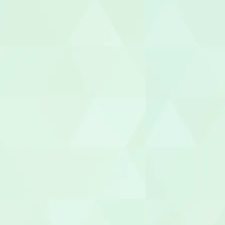
あん摩マッ
鍼灸師
保育士
保育補助