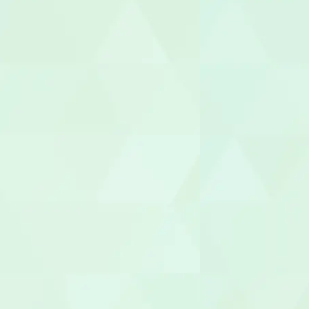
あん摩マッ
鍼灸師
保育士
保育補助