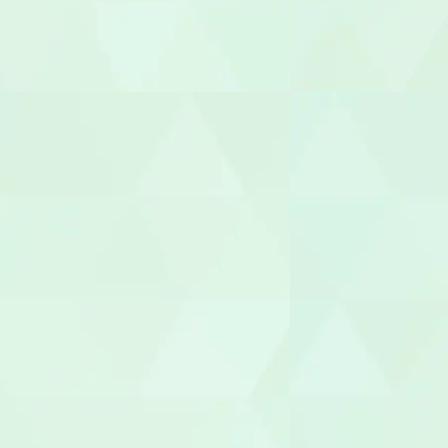
あん摩マッ
鍼灸師
保育士
保育補助