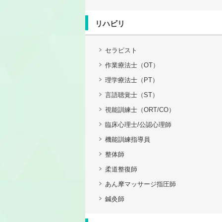
リハビリ
セラピスト
作業療法士（OT）
理学療法士（PT）
言語聴覚士（ST）
視能訓練士（ORT/CO）
臨床心理士/公認心理師
機能訓練指導員
整体師
柔道整復師
あん摩マッサージ指圧師
鍼灸師