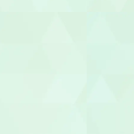
あん摩マッ
鍼灸師
保育士
保育補助