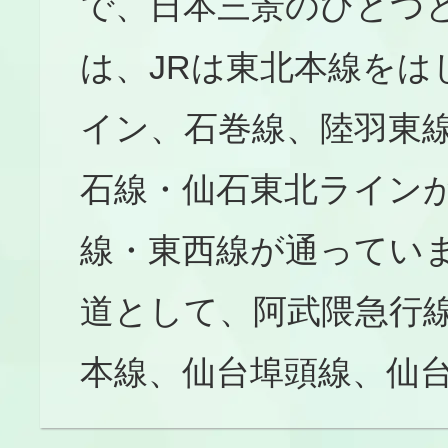
で、日本三景のひとつ
は、JRは東北本線を
イン、石巻線、陸羽東
石線・仙石東北ライン
線・東西線が通ってい
道として、阿武隈急行線
本線、仙台埠頭線、仙