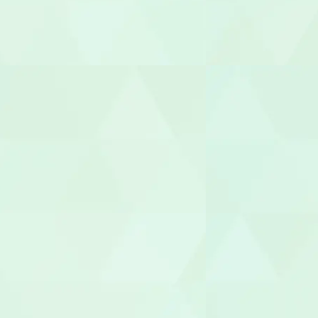
あん摩マッ
鍼灸師
保育士
保育補助