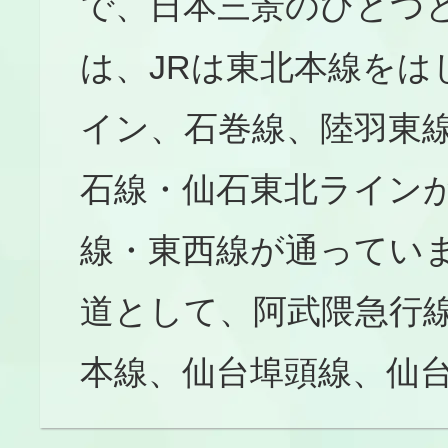
で、日本三景のひとつ
は、JRは東北本線を
イン、石巻線、陸羽東
石線・仙石東北ライン
線・東西線が通ってい
道として、阿武隈急行線
本線、仙台埠頭線、仙