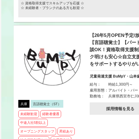
☆ 資格取得支援でスキルアップを応援 ☆
☆ 未経験者・ブランクのある方も歓迎 ☆
【26年5月OPEN予定/
【言語聴覚士】【パー
談OK！資格取得支援
ク明けも安心☆自立支
をサポートするやりが
児童発達支援 BuMpY・山本
給与：
時給1,300円～
雇用形態：
アルバイト・パー
勤務地：
兵庫県西宮市仁川町2
兵庫
言語聴覚士（ST）
採用情報を見る
未経験歓迎
経験者優遇
中途入社5割以上
オープニングスタッフ
昇給あり