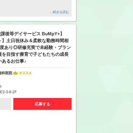
…続きを読む
放課後等デイサービス BuMpY+】
ト】土日祝休み＆柔軟な勤務時間相
制度あり◎研修充実で未経験・ブラン
援を目指す療育で子どもたちの成長
いあるお仕事♪
歯科医院
ト
-3-8-2F
応募する