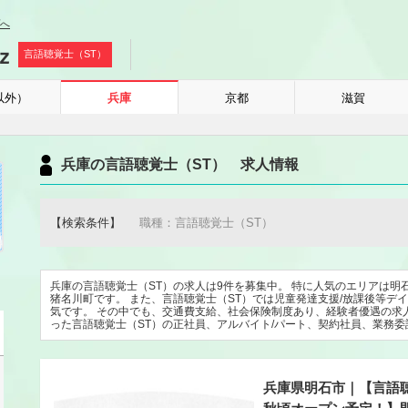
へ
言語聴覚士（ST）
以外）
兵庫
京都
滋賀
兵庫の言語聴覚士（ST） 求人情報
【検索条件】
職種：言語聴覚士（ST）
兵庫の言語聴覚士（ST）の求人は9件を募集中。 特に人気のエリアは明石
猪名川町です。 また、言語聴覚士（ST）では児童発達支援/放課後等デ
気です。 その中でも、交通費支給、社会保険制度あり、経験者優遇の求
った言語聴覚士（ST）の正社員、アルバイト/パート、契約社員、業務
兵庫県明石市｜【言語聴