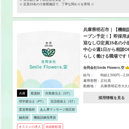
☆ 定員15名の小規模施設で、丁寧な関わりを実現 ☆
兵庫県明石市｜【機能訓
ープン予定！】即採用
迎なし◎定員15名の小
中心☆週1日から相談
らしく働ける職場です
合同会社Smile Flowers.空
給与：
時給1,500円～2,0
雇用形態：
正社員
勤務地：
兵庫県明石市大久保町駅
兵庫
看護師
作業療法士（OT）
採用情報を見る
理学療法士（PT）
言語聴覚士（ST）
柔道整復師
あん摩マッサージ指圧師
鍼灸師
機能訓練指導員
オススメの求人
未経験歓迎