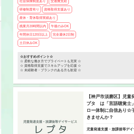
社会保険制度あり
交通費支給
研修制度有り
資格取得支援あり
産休・育休取得実績あり
残業月20時間以内
午後のみOK
年間休日120日以上
完全週休2日制
土日休みOK
☆おすすめポイント☆
☆ 柔軟な働き方でプライベートも充実 ☆
☆ 資格取得支援でスキルアップを応援 ☆
☆ 未経験者・ブランクのある方も歓迎 ☆
【神戸市須磨区】児童
プタ は「言語聴覚士
ロー体制に自信あり☆
きませんか？
児童発達支援・放課後等デイ