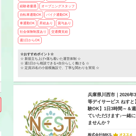
経験者優遇
オープニングスタッフ
自転車通勤OK
バイク通勤OK
車通勤OK
昇給あり
賞与あり
社会保険制度あり
交通費支給
週1日からOK
☆おすすめポイント☆
☆ 新規立ち上げ×落ち着いた運営体制 ☆
☆ 週1日から相談できる+自分らしく働ける ☆
☆ 定員15名の小規模施設で、丁寧な関わりを実現 ☆
兵庫県川西市｜2026
等デイサービス ねす
験OK】1日3時間～＆
ていただけます♪一緒
ませんか？
株式会社IMKS.