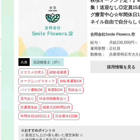
秋頃オープン予定！】
集！送迎なし◎定員15
グ療育中心☆年間休日1
ネイル自由で自分らし
合同会社Smile Flowers.空
給与：
月給230,000円～
雇用形態：
正社員
勤務地：
兵庫県明石市大久保町駅
兵庫
言語聴覚士（ST）
採用情報を見る
オススメの求人
経験者優遇
オープニングスタッフ
自転車通勤OK
バイク通勤OK
車通勤OK
昇給あり
賞与あり
社会保険制度あり
交通費支給
残業月20時間以内
年間休日120日以上
完全週休2日制
☆おすすめポイント☆
☆ 新規立ち上げ×落ち着いた運営体制 ☆
☆ 休日数が多く私生活も安定 ☆