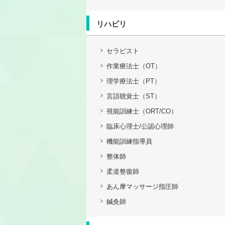
リハビリ
セラピスト
作業療法士（OT）
理学療法士（PT）
言語聴覚士（ST）
視能訓練士（ORT/CO）
臨床心理士/公認心理師
機能訓練指導員
整体師
柔道整復師
あん摩マッサージ指圧師
鍼灸師