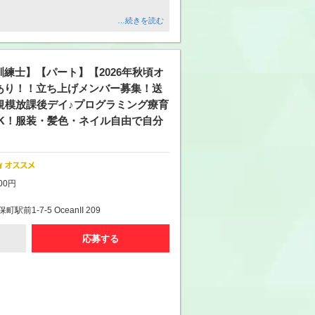
…続きを読む
練士】【パート】【2026年秋頃オ
あり！！立ち上げメンバー募集！送
規模放課後デイ♪プログラミング療育
OK！服装・髪色・ネイル自由で自分
！
00円
前1-7-5 OceanII 209
応募する