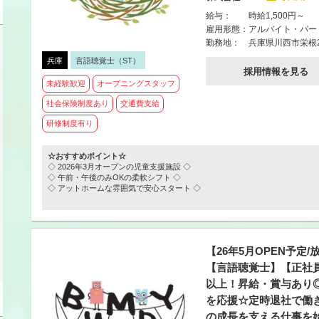
給与：
時給1,500円～
雇用形態：
アルバイト・パー
勤務地：
兵庫県川西市栄根2
兵庫
言語聴覚士（ST）
採用情報を見る
未経験歓迎
オープニングスタッフ
社会保険制度あり
交通費支給
研修制度有り
☆おすすめポイント☆
◇ 2026年3月オープンの児童支援施設 ◇
◇ 午前・午後のみOKの柔軟シフト ◇
◇ アットホームな雰囲気で安心スタート ◇
【26年5月OPEN予定/
【言語聴覚士】【正社員
以上！昇給・賞与あり
を応援☆定時退社で働
の成長を支える仕事を