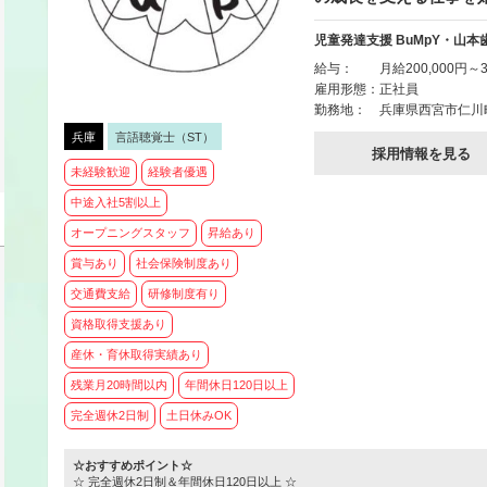
児童発達支援 BuMpY・山本
給与：
月給200,000円～3
雇用形態：
正社員
勤務地：
兵庫県西宮市仁川町2
兵庫
言語聴覚士（ST）
採用情報を見る
未経験歓迎
経験者優遇
中途入社5割以上
オープニングスタッフ
昇給あり
賞与あり
社会保険制度あり
交通費支給
研修制度有り
資格取得支援あり
産休・育休取得実績あり
残業月20時間以内
年間休日120日以上
完全週休2日制
土日休みOK
☆おすすめポイント☆
☆ 完全週休2日制＆年間休日120日以上 ☆