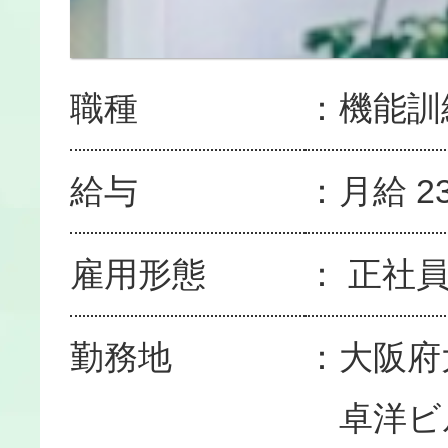
職種
機能訓
給与
月給 23
雇用形態
正社
勤務地
大阪府
卓洋ビ