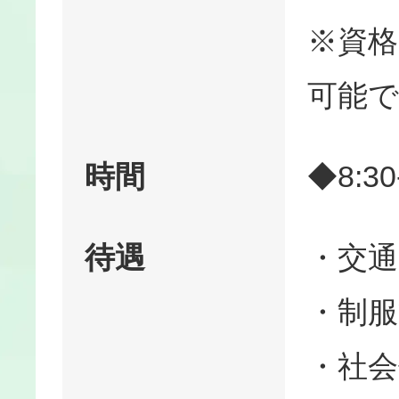
※資
可能で
時間
◆8:30
待遇
・交通
・制服
・社会