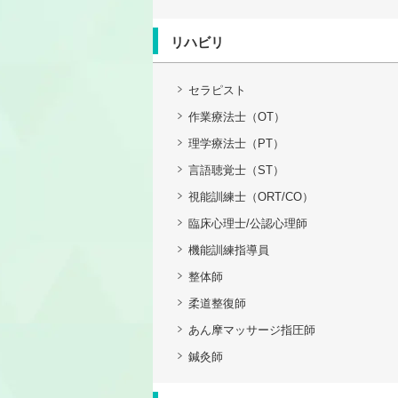
リハビリ
セラピスト
作業療法士（OT）
理学療法士（PT）
言語聴覚士（ST）
視能訓練士（ORT/CO）
臨床心理士/公認心理師
機能訓練指導員
整体師
柔道整復師
あん摩マッサージ指圧師
鍼灸師