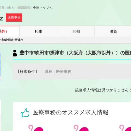
事務の求人・転職情報 |
全国トップへ
医療事務
以外）
兵庫
京都
滋賀
中市/吹田市/摂津市
豊中市/吹田市/摂津市（大阪府（大阪市以外））の
【検索条件】
職種：医療事務
該当求人情報は見つかりません
医療事務のオススメ求人情報