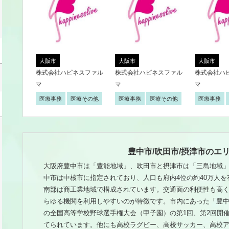
大阪市
大阪市
大阪市
株式会社ハピネスファル
株式会社ハピネスファル
株式会社ハ
マ
マ
マ
医療事務
医療その他
医療事務
医療その他
医療事務
豊中市/吹田市/摂津市のエ
大阪府豊中市は「豊能地域」、吹田市と摂津市は「三島地域
中市は中核市に指定されており、人口も府内4位の約40万人
南部は商工業地域で構成されています。交通面の利便性も高
らゆる機関を利用しやすいのが特徴です。市内にあった「豊
の全国高等学校野球選手権大会（甲子園）の第1回、第2回開
てられています。他にも高校ラグビー、高校サッカー、高校