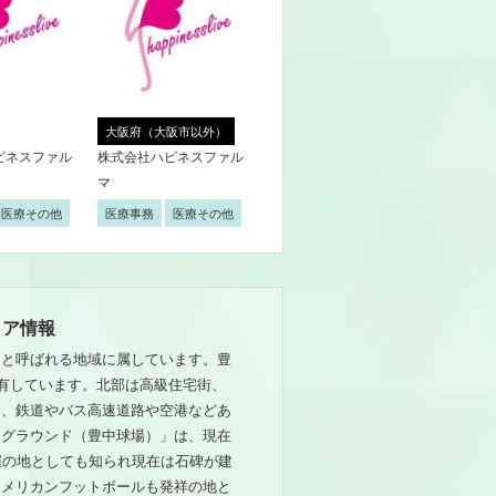
大阪府（大阪市以外）
ピネスファル
株式会社ハピネスファル
マ
医療その他
医療事務
医療その他
リア情報
」と呼ばれる地域に属しています。豊
を有しています。北部は高級住宅街、
く、鉄道やバス高速道路や空港などあ
中グラウンド（豊中球場）」は、現在
催の地としても知られ現在は石碑が建
アメリカンフットボールも発祥の地と