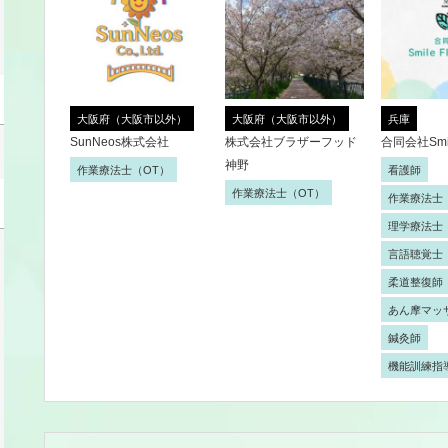
大阪府（大阪市以外）
大阪府（大阪市以外）
兵庫
SunNeos株式会社
株式会社ブラザーフッド
合同会社Smile
神野
作業療法士（OT）
看護師
作業療法士（OT）
作業療法士
理学療法士
言語聴覚士
柔道整復師
あん摩マッ
鍼灸師
機能訓練指