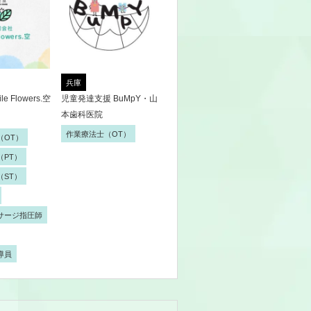
兵庫
 Flowers.空
児童発達支援 BuMpY・山
本歯科医院
作業療法士（OT）
（OT）
（PT）
（ST）
サージ指圧師
導員