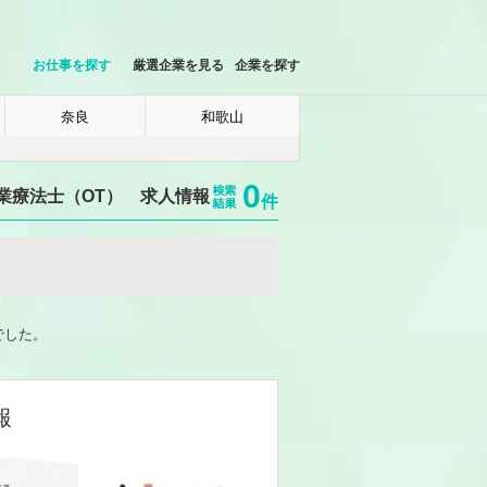
お仕事を探す
厳選企業を見る
企業を探す
奈良
和歌山
0
業療法士（OT） 求人情報
件
でした。
報