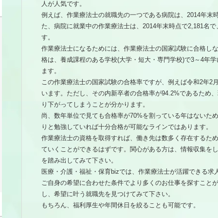
人が人気です。
例えば、作業療法士の就職先の一つである病院は、2014年末
た、病院に就業中の作業療法士は、2014年末時点で2,181名
す。
作業療法士になるためには、作業療法士の国家試験に合格し
格は、養成課程のある学校(大学・短大・専門学校)で3～4年
ます。
この作業療法士の国家試験の合格率ですが、例えば令和2年2月
います。ただし、その内新卒者の合格率が94.2%であるため
り下がってしまうことが分かります。
尚、数年単位で見ても合格率が70%を割っている年はないた
りと勉強していれば十分合格が可能なラインではあります。
作業療法士の資格を取得すれば、働き先は数多く存在するた
ていくことができるはずです。関心がある方は、情報収集を
を踏み出してみて下さい。
医療・介護・福祉・保育bizでは、作業療法士が活躍できる求
ご自身の希望に合わせた条件でより多くのお仕事を探すこと
し、希望に叶う就職先を見つけてみて下さい。
もちろん、福利厚生や年間休日を絞ることも可能です。