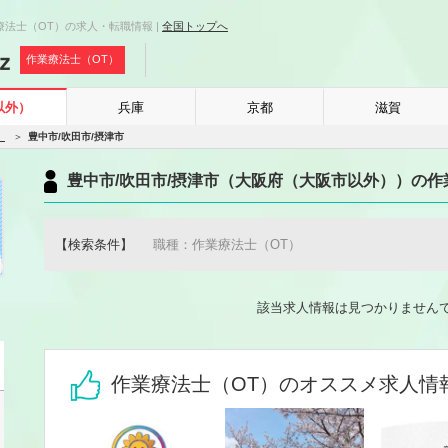
法士（OT）の求人・転職情報 |
全国トップへ
作業療法士（OT）
以外）
兵庫
京都
滋賀
）
豊中市/吹田市/摂津市
豊中市/吹田市/摂津市（大阪府（大阪市以外））の作
【検索条件】
職種：作業療法士（OT）
該当求人情報は見つかりません
作業療法士（OT）のオススメ求人情