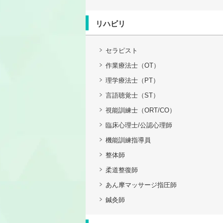
リハビリ
セラピスト
作業療法士（OT）
理学療法士（PT）
言語聴覚士（ST）
視能訓練士（ORT/CO）
臨床心理士/公認心理師
機能訓練指導員
整体師
柔道整復師
あん摩マッサージ指圧師
鍼灸師