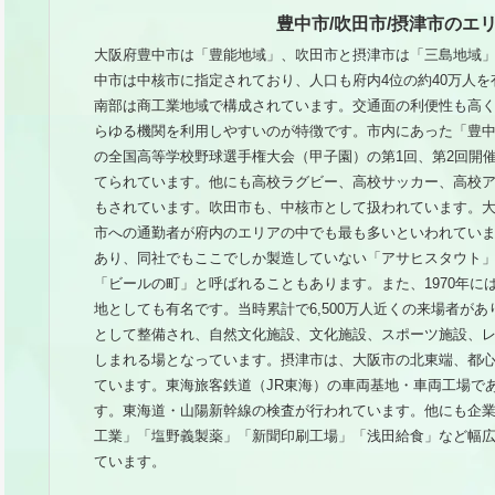
豊中市/吹田市/摂津市のエ
大阪府豊中市は「豊能地域」、吹田市と摂津市は「三島地域
中市は中核市に指定されており、人口も府内4位の約40万人
南部は商工業地域で構成されています。交通面の利便性も高
らゆる機関を利用しやすいのが特徴です。市内にあった「豊
の全国高等学校野球選手権大会（甲子園）の第1回、第2回開
てられています。他にも高校ラグビー、高校サッカー、高校
もされています。吹田市も、中核市として扱われています。
市への通勤者が府内のエリアの中でも最も多いといわれてい
あり、同社でもここでしか製造していない「アサヒスタウト
「ビールの町」と呼ばれることもあります。また、1970年に
地としても有名です。当時累計で6,500万人近くの来場者が
として整備され、自然文化施設、文化施設、スポーツ施設、
しまれる場となっています。摂津市は、大阪市の北東端、都心
ています。東海旅客鉄道（JR東海）の車両基地・車両工場で
す。東海道・山陽新幹線の検査が行われています。他にも企
工業」「塩野義製薬」「新聞印刷工場」「浅田給食」など幅
ています。