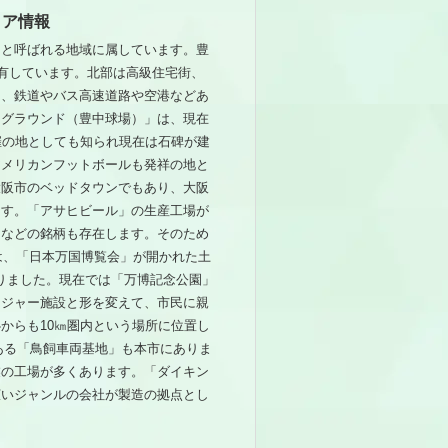
リア情報
」と呼ばれる地域に属しています。豊
を有しています。北部は高級住宅街、
く、鉄道やバス高速道路や空港などあ
中グラウンド（豊中球場）」は、現在
催の地としても知られ現在は石碑が建
アメリカンフットボールも発祥の地と
大阪市のベッドタウンでもあり、大阪
ます。「アサヒビール」の生産工場が
」などの銘柄も存在します。そのため
は、「日本万国博覧会」が開かれた土
ありました。現在では「万博記念公園」
レジャー施設と形を変えて、市民に親
からも10㎞圏内という場所に位置し
ある「鳥飼車両基地」も本市にありま
業の工場が多くあります。「ダイキン
広いジャンルの会社が製造の拠点とし