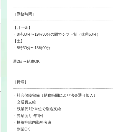
┈┈┈┈┈┈┈┈┈┈┈┈┈┈┈┈┈┈┈┈┈┈┈┈┈┈
［勤務時間］
┈┈┈┈┈┈┈┈┈┈┈┈┈┈┈┈┈┈┈┈┈┈┈┈┈┈
【月～金】
・8時30分〜19時30分の間でシフト制（休憩60分）
【土】
・8時30分〜13時00分
週2日〜勤務OK
┈┈┈┈┈┈┈┈┈┈┈┈┈┈┈┈┈┈┈┈┈┈┈┈┈┈
［待遇］
┈┈┈┈┈┈┈┈┈┈┈┈┈┈┈┈┈┈┈┈┈┈┈┈┈┈
・社会保険完備（勤務時間により法令通り加入）
・交通費支給
・残業代1分単位で別途支給
・昇給あり 年1回
・扶養控除内勤務考慮
・副業OK