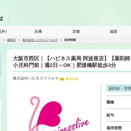
以外）
兵庫
京都
滋賀
市
福島区
株式会社ハピネスファルマ
採用情報
大阪市西区｜【ハピネス薬局 阿波座店】【薬剤師（
小児科門前｜週2日～OK｜肥後橋駅徒歩3分
株式会社ハピネスファルマ
薬剤師・管
職種
給与
雇用形態