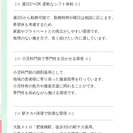
［☆ 週2日〜OK 柔軟なシフト体制 ☆］
┈┈┈┈┈┈┈┈┈┈┈┈┈┈┈┈┈┈┈┈┈┈┈┈┈┈
週2日から勤務可能で、勤務時間や曜日は相談に応じます。
希望休も考慮するため、
家庭やプライベートとの両立がしやすい環境です。
無理のない働き方で、長く続けたい方に適しています。
┈┈┈┈┈┈┈┈┈┈┈┈┈┈┈┈┈┈┈┈┈┈┈┈┈┈
［☆ 小児科門前で専門性を活かせる環境 ☆］
┈┈┈┈┈┈┈┈┈┈┈┈┈┈┈┈┈┈┈┈┈┈┈┈┈┈
小児科門前の調剤薬局として、
地域の患者様に寄り添った服薬指導を行っています。
小児特有の処方や服薬支援に関わることができ、
専門性を高めながら働ける環境です。
┈┈┈┈┈┈┈┈┈┈┈┈┈┈┈┈┈┈┈┈┈┈┈┈┈┈
［☆ 駅チカ×清潔で快適な環境 ☆］
┈┈┈┈┈┈┈┈┈┈┈┈┈┈┈┈┈┈┈┈┈┈┈┈┈┈
大阪メトロ「肥後橋駅」徒歩3分の駅チカ薬局。