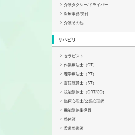
介護タクシー/ドライバー
医療事務/受付
介護その他
リハビリ
セラピスト
作業療法士（OT）
理学療法士（PT）
言語聴覚士（ST）
視能訓練士（ORT/CO）
臨床心理士/公認心理師
機能訓練指導員
整体師
柔道整復師