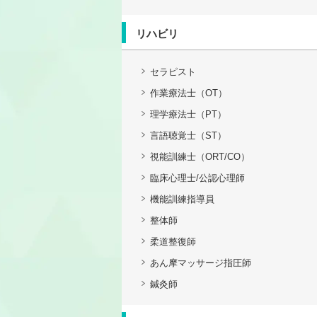
リハビリ
セラピスト
作業療法士（OT）
理学療法士（PT）
言語聴覚士（ST）
視能訓練士（ORT/CO）
臨床心理士/公認心理師
機能訓練指導員
整体師
柔道整復師
あん摩マッサージ指圧師
鍼灸師