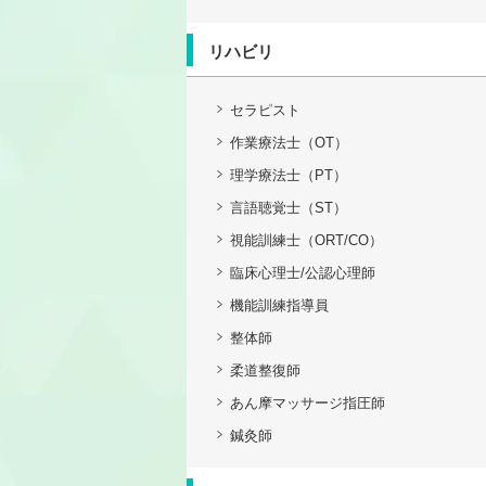
リハビリ
セラピスト
作業療法士（OT）
理学療法士（PT）
言語聴覚士（ST）
視能訓練士（ORT/CO）
臨床心理士/公認心理師
機能訓練指導員
整体師
柔道整復師
あん摩マッサージ指圧師
鍼灸師