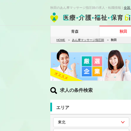
秋田のあん摩マッサージ指圧師の求人・転職情報 |
全国
青森
秋田
HOME
あん摩マッサージ指圧師
秋田
求人の条件検索
エリア