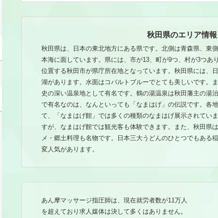
秋田県のエリア情報
秋田県は、日本の東北地方にある県です。北側は青森県、東
本海に面しています。県には、市が13、町が9つ、村が3つあ
位置する秋田市が県庁所在地となっています。秋田県には、
湖があります。水面はコバルトブルーでとても美しいです。
史の深い温泉地として有名です。鶴の湯温泉は秋田藩主の湯
で有名なのは、なんといっても「なまはげ」の伝説です。各
て、「なまはげ館」では多くの種類のなまはげ展示されてい
すが、なまはげ館では観光客も体験できます。また、秋田県
メ・郷土料理も名物です。日本三大うどんのひとつでもある
変人気があります。
あん摩マッサージ指圧師は、現在就労者数が11万人
を超えており求人媒体は決して多くはありません。