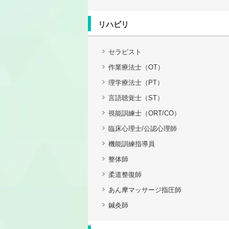
リハビリ
セラピスト
作業療法士（OT）
理学療法士（PT）
言語聴覚士（ST）
視能訓練士（ORT/CO）
臨床心理士/公認心理師
機能訓練指導員
整体師
柔道整復師
あん摩マッサージ指圧師
鍼灸師