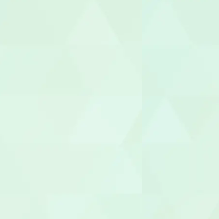
あん摩マッ
鍼灸師
保育士
保育補助