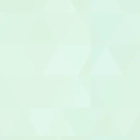
整体師
柔道整復師
あん摩マッ
鍼灸師