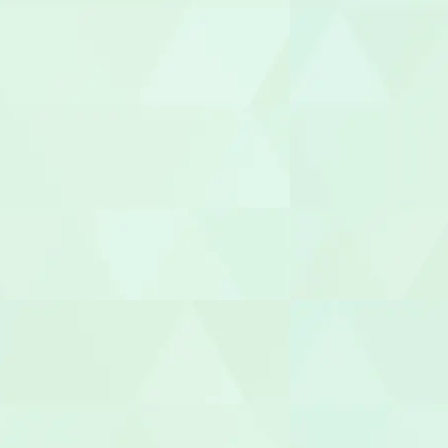
整体師
柔道整復師
あん摩マッ
鍼灸師